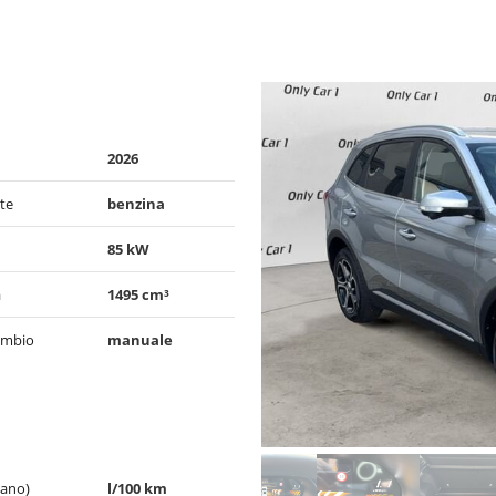
2026
te
benzina
85 kW
a
1495 cm³
ambio
manuale
bano)
l/100 km