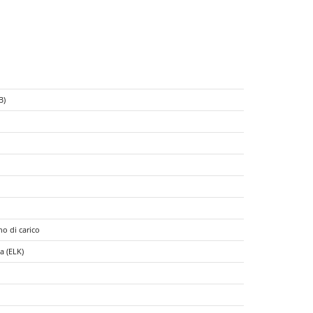
B)
o di carico
a (ELK)