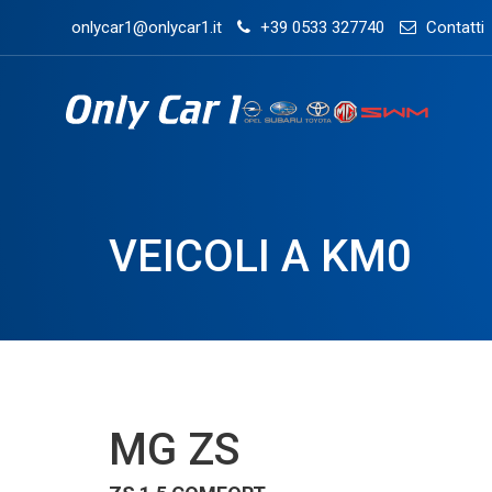
onlycar1@onlycar1.it
+39 0533 327740
Contatti
VEICOLI A KM0
MG ZS