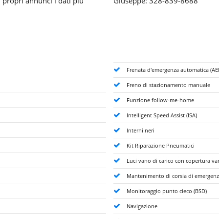
 propri annunci i dati più
Giuseppe: 328-839-8688
Frenata d'emergenza automatica (AE
Freno di stazionamento manuale
Funzione follow-me-home
Intelligent Speed Assist (ISA)
Interni neri
Kit Riparazione Pneumatici
Luci vano di carico con copertura van
Mantenimento di corsia di emergenz
Monitoraggio punto cieco (BSD)
Navigazione