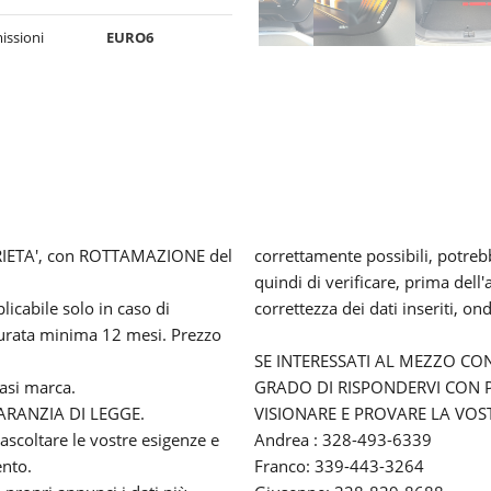
issioni
EURO6
ETA', con ROTTAMAZIONE del
correttamente possibili, potrebb
quindi di verificare, prima dell'
icabile solo in caso di
correttezza dei dati inseriti, on
durata minima 12 mesi. Prezzo
SE INTERESSATI AL MEZZO CO
iasi marca.
GRADO DI RISPONDERVI CON P
RANZIA DI LEGGE.
VISIONARE E PROVARE LA VO
 ascoltare le vostre esigenze e
Andrea : 328-493-6339
ento.
Franco: 339-443-3264