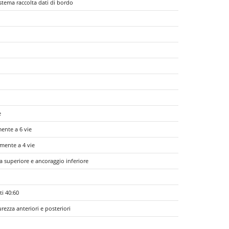
stema raccolta dati di bordo
e
mente a 6 vie
mente a 4 vie
ra superiore e ancoraggio inferiore
ti 40:60
rezza anteriori e posteriori