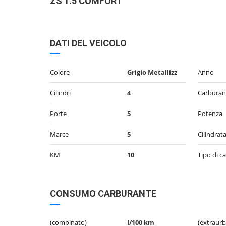
ZS 1.5 COMFORT
DATI DEL VEICOLO
Colore
Grigio Metallizz
Anno
Cilindri
4
Carburan
Porte
5
Potenza
Marce
5
Cilindrat
KM
10
Tipo di c
CONSUMO CARBURANTE
(combinato)
l/100 km
(extraur