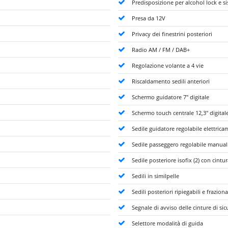
Predisposizione per alcohol lock e si
Presa da 12V
Privacy dei finestrini posteriori
Radio AM / FM / DAB+
Regolazione volante a 4 vie
Riscaldamento sedili anteriori
Schermo guidatore 7" digitale
Schermo touch centrale 12,3" digital
Sedile guidatore regolabile elettrica
Sedile passeggero regolabile manual
Sedile posteriore isofix (2) con cintu
Sedili in similpelle
Sedili posteriori ripiegabili e fraziona
Segnale di avviso delle cinture di sicu
Selettore modalità di guida