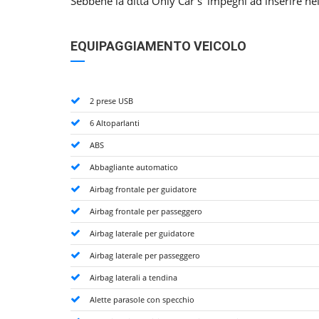
Sebbene la ditta Only Car s' impegni ad inserire nei
EQUIPAGGIAMENTO VEICOLO
2 prese USB
6 Altoparlanti
ABS
Abbagliante automatico
Airbag frontale per guidatore
Airbag frontale per passeggero
Airbag laterale per guidatore
Airbag laterale per passeggero
Airbag laterali a tendina
Alette parasole con specchio