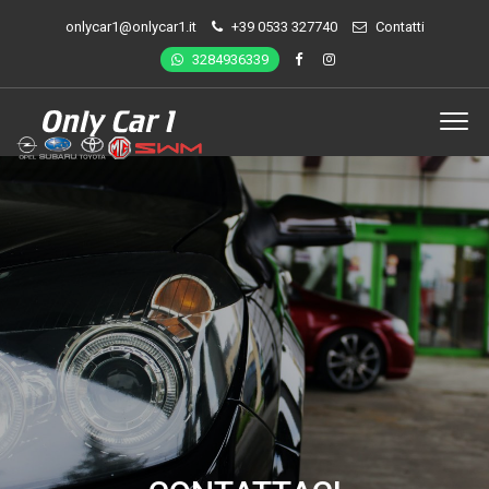
onlycar1@onlycar1.it
+39 0533 327740
Contatti
3284936339