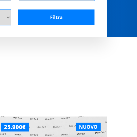
25.900€
NUOVO