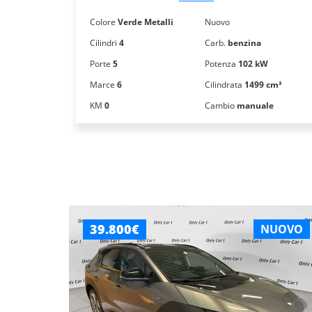
Colore
Verde Metalli
Nuovo
Cilindri
4
Carb.
benzina
Porte
5
Potenza
102 kW
Marce
6
Cilindrata
1499 cm³
KM
0
Cambio
manuale
39.800€
NUOVO