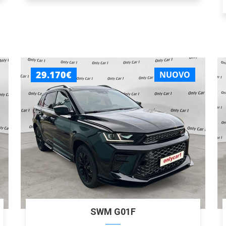
29.170€
NUOVO
SWM G01F