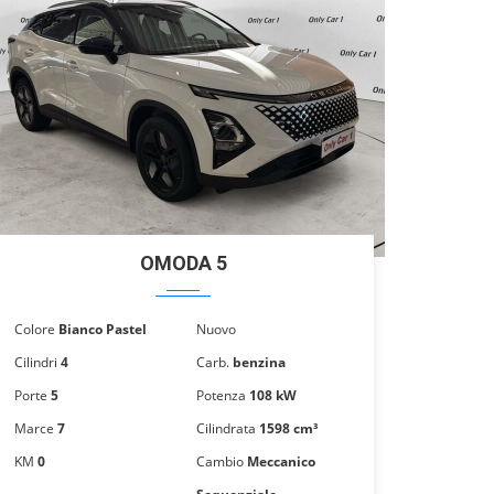
OMODA 5
Colore
Bianco Pastel
Nuovo
Cilindri
4
Carb.
benzina
Porte
5
Potenza
108 kW
Marce
7
Cilindrata
1598 cm³
KM
0
Cambio
Meccanico