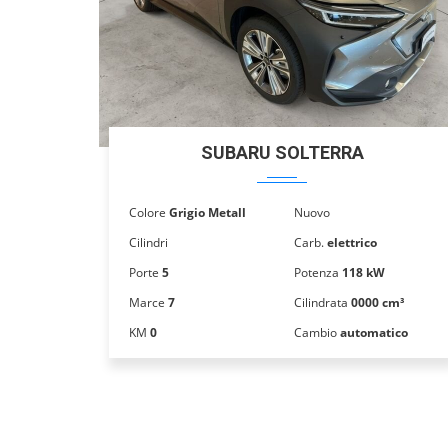
SUBARU SOLTERRA
Colore
Grigio Metall
Nuovo
Cilindri
Carb.
elettrico
Porte
5
Potenza
118 kW
Marce
7
Cilindrata
0000 cm³
KM
0
Cambio
automatico