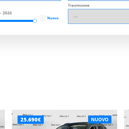
Trasmissione
Nuovo
25.690€
NUOVO