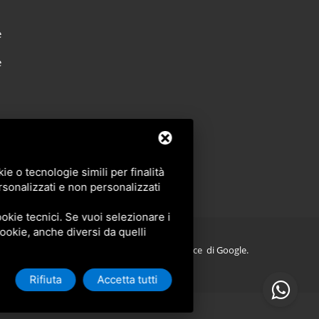
e
e
e o tecnologie simili per finalità
rsonalizzati e non personalizzati
okie tecnici. Se vuoi selezionare i
 cookie, anche diversi da quelli
 reCAPTCHA v3,
Privacy Policy
e
Terms Of Service
di Google.
Rifiuta
Accetta tutti