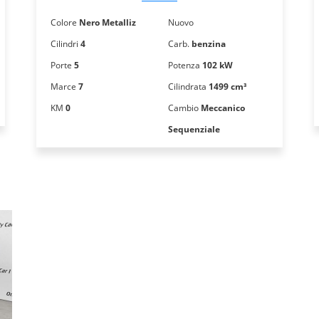
Colore
Nero Metalliz
Nuovo
Cilindri
4
Carb.
benzina
Porte
5
Potenza
102 kW
Marce
7
Cilindrata
1499 cm³
KM
0
Cambio
Meccanico
Sequenziale