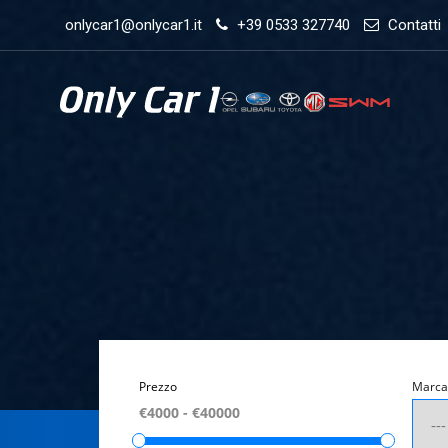
onlycar1@onlycar1.it
+39 0533 327740
Contatti
Prezzo
Marca