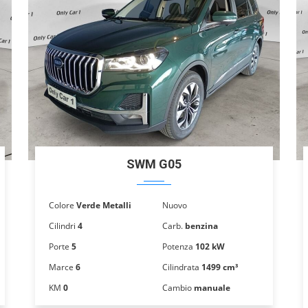
SWM G05
Colore
Verde Metalli
Nuovo
Cilindri
4
Carb.
benzina
Porte
5
Potenza
102 kW
Marce
6
Cilindrata
1499 cm³
KM
0
Cambio
manuale