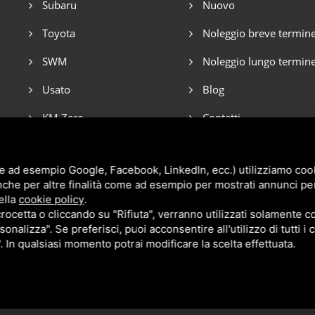
Subaru
Nuovo
Toyota
Noleggio breve termin
SWM
Noleggio lungo termin
Usato
Blog
KM Zero
Contatti
Veicoli Commerciali Opel
e ad esempio Google, Facebook, LinkedIn, ecc.) utilizziamo cooki
nche per altre finalità come ad esempio per mostrati annunci pe
ella
cookie policy
.
cetta o cliccando su "Rifiuta", verranno utilizzati solamente co
sonalizza". Se preferisci, puoi acconsentire all'utilizzo di tutti i
". In qualsiasi momento potrai modificare la scelta effettuata.
P.I. 01285070387 •
Privacy
•
Sitemap
• Questo sito è protetto da Google