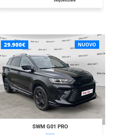
Sequenziale
29.900€
NUOVO
SWM G01 PRO