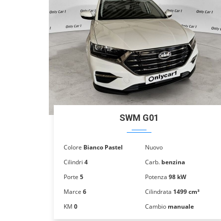
SWM G01
Colore
Bianco Pastel
Nuovo
Cilindri
4
Carb.
benzina
Porte
5
Potenza
98 kW
Marce
6
Cilindrata
1499 cm³
KM
0
Cambio
manuale