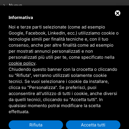
Nuovo
Noleggio breve termine
Informativa
Noi e terze parti selezionate (come ad esempio
Noleggio lungo termine
Google, Facebook, LinkedIn, ecc.) utilizziamo cookie o
tecnologie simili per finalità tecniche e, con il tuo
Blog
consenso, anche per altre finalità come ad esempio
Contatti
per mostrati annunci personalizzati e non
personalizzati più utili per te, come specificato nella
cookie policy
.
Chiudendo questo banner con la crocetta o cliccando
su "Rifiuta", verranno utilizzati solamente cookie
tecnici. Se vuoi selezionare i cookie da installare,
clicca su "Personalizza". Se preferisci, puoi
acconsentire all'utilizzo di tutti i cookie, anche diversi
da quelli tecnici, cliccando su "Accetta tutti". In
qualsiasi momento potrai modificare la scelta
effettuata.
P.I. 01285070387 •
Privacy
•
Sitemap
• Questo sito è protetto da
Rifiuta
Accetta tutti
Google reCAPTCHA v3,
Privacy Policy
e
Terms Of Service
di Google.