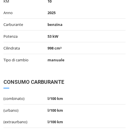
KM
10
Anno
2025
Carburante
benzina
Potenza
53 kW
Cilindrata
998 cm³
Tipo di cambio
manuale
CONSUMO CARBURANTE
(combinato)
l/100 km
(urbano)
l/100 km
(extraurbano)
l/100 km