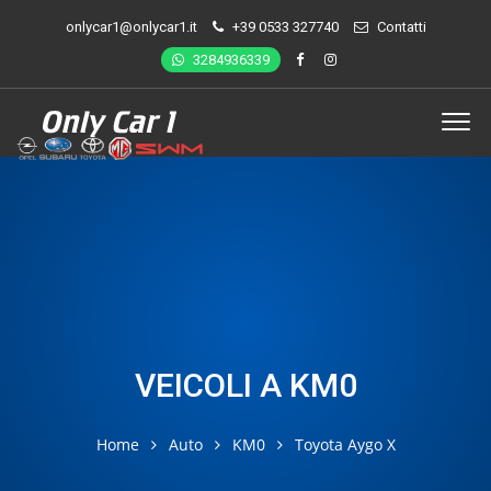
onlycar1@onlycar1.it
+39 0533 327740
Contatti
3284936339
VEICOLI A KM0
Home
Auto
KM0
Toyota Aygo X