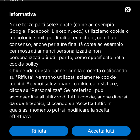
Nuovo
Noleggio breve termine
Informativa
Noi e terze parti selezionate (come ad esempio
Noleggio lungo termine
Google, Facebook, LinkedIn, ecc.) utilizziamo cookie o
tecnologie simili per finalità tecniche e, con il tuo
Blog
consenso, anche per altre finalità come ad esempio
Contatti
per mostrati annunci personalizzati e non
personalizzati più utili per te, come specificato nella
cookie policy
.
Chiudendo questo banner con la crocetta o cliccando
su "Rifiuta", verranno utilizzati solamente cookie
tecnici. Se vuoi selezionare i cookie da installare,
clicca su "Personalizza". Se preferisci, puoi
acconsentire all'utilizzo di tutti i cookie, anche diversi
da quelli tecnici, cliccando su "Accetta tutti". In
qualsiasi momento potrai modificare la scelta
effettuata.
P.I. 01285070387 •
Privacy
•
Sitemap
• Questo sito è protetto da
Rifiuta
Accetta tutti
Google reCAPTCHA v3,
Privacy Policy
e
Terms Of Service
di Google.