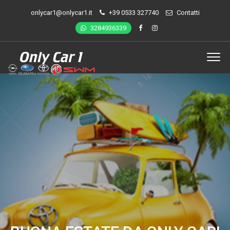
onlycar1@onlycar1.it
+39 0533 327740
Contatti
3284936339